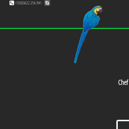
+33(0)622.256.941
Chef